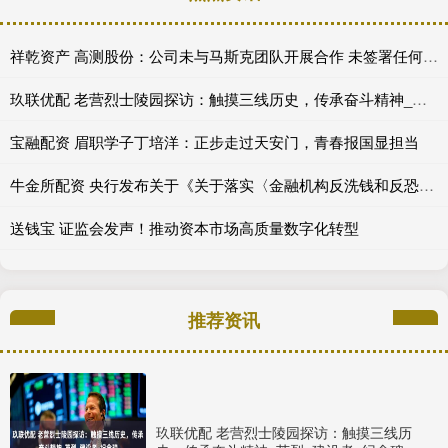
祥乾资产 高测股份：公司未与马斯克团队开展合作 未签署任何框架性协议或正式协议
玖联优配 老营烈士陵园探访：触摸三线历史，传承奋斗精神_英烈_建设者_纪念碑
宝融配资 眉职学子丁培洋：正步走过天安门，青春报国显担当
牛金所配资 央行发布关于《关于落实〈金融机构反洗钱和反恐怖融资监督管理办法〉有关事项的通知》公开征求意见的反馈
送钱宝 证监会发声！推动资本市场高质量数字化转型
推荐资讯
玖联优配 老营烈士陵园探访：触摸三线历