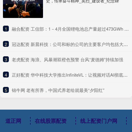
史，传承奋斗精神_英烈_建设者_纪念碑
1
​融合配资 工信部：1－4月全国锂电池总产量超过473GWh 同比增长68%
2
​冠达配资 新晨科技：公司和标的公司的主要客户均包括大型金融机构
3
​老虎配资 海浪、风暴潮双橙色预警 台风“麦德姆”持续加强
4
​正好配资 华中科技大学推出InfiniteVL：让视频对话AI彻底摆脱“健忘症”，实现24FPS实时处理的无限输入模型
5
​锦牛网 老有所养，中国式养老绘就最美“夕阳红”
道正网
在线股票配资
线上配资门户网