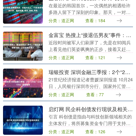
在最近的韩国首尔，一次偶然的相遇给许
多路人留下了深刻的印象。那天，一对母
女的身影出现在繁忙的商业区，她们的出
分类：道正网
查看：184
现立刻吸引了不少中国游客的目光。显
然，她们正享受着难....
金富宝 热搜上“接退伍男友”事件：一群无耻恋爱脑女生，正在逼疯正常人
近段时间被军人们刷屏了，先是在93阅兵
上看见他们英姿飒爽的正步，接着又赶上
了退伍潮。 而不知道从什么时候开始，接
分类：道正网
查看：121
退伍军人回家的，从父母变成了女友、老
婆，每当这个....
瑞银投资 深圳金融三季报：2个“2万亿”+2个“1万亿”信贷格局
21世纪经济报道记者曹媛深圳报道 10月24
日，人民银行深圳市分行、国家外汇管理
局深圳市分局举行2025年三季度新闻发布
分类：道正网
查看：77
会，介绍深圳金融运行有关情况。 从信贷
总....
启灯网 民企科创债发行现状及相关建议
引言 科创债是指由与科技创新领域相关的
主体发行，将所募集资金专门用于支持科
技创新领域发展的债券。Wind资讯统计数
分类：道正网
查看：126