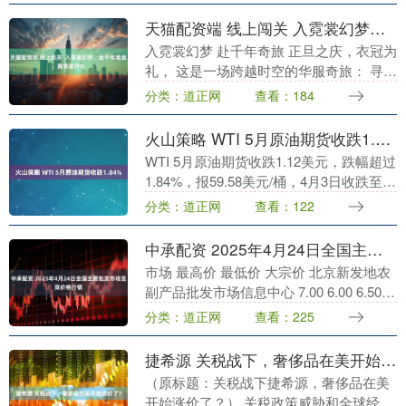
骨骼”的新时代....
天猫配资端 线上闯关 入霓裳幻梦，赴千年奇旅，赢惊喜好礼
入霓裳幻梦 赴千年奇旅 正旦之庆，衣冠为
礼， 这是一场跨越时空的华服奇旅： 寻梦
大唐，为新春宴游备一袭华服； 踏入宋
分类：道正网
查看：184
廷，感受元日大朝会的朱衣风雅； 置身明
宫，解....
火山策略 WTI 5月原油期货收跌1.84%
WTI 5月原油期货收跌1.12美元，跌幅超过
1.84%，报59.58美元/桶，4月3日收跌至70
美元整数位心理关口下方。NYMEX 5月天
分类：道正网
查看：122
然气期货收跌将近5.....
中承配资 2025年4月24日全国主要批发市场苋菜价格行情
市场 最高价 最低价 大宗价 北京新发地农
副产品批发市场信息中心 7.00 6.00 6.50
江苏苏州南环桥农副产品批发市场 5.00
分类：道正网
查看：225
3.00 4.00 浙....
捷希源 关税战下，奢侈品在美开始涨价了？
（原标题：关税战下捷希源，奢侈品在美
开始涨价了？） 关税政策威胁和全球经济