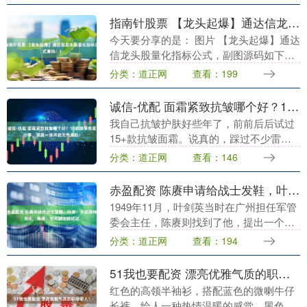
据显示，截至2025年8月末，我国债券市
场的科....
指南针股票 【龙头起爆】通达信龙头股量化指标公式源码！！
今天要分享的是： 图片 【龙头起爆】通达
信龙头股量化指标公式，副图源码如下：
A:EMA(C,8)-EMA(C,13); B:EMA(A,3);
分类：道正网
查看：199
DRAWBAN....
诚信-优配 面霜紧致抗皱哪个好？10款换季救星分享，清晨一抹开启元气美肌！
我自己抗皱护肤好些年了，前前后后试过
15+款抗皱面霜。说真的，踩过不少雷！
有些面霜宣传得神乎其神，但实际效果根
分类：道正网
查看：146
本跟不上；还有的加了刺激成分，或者配
方不够温和，甚....
赤盈配资 陈赓申请给战士发鞋，叶帅：不能搞特殊化，陈赓：你光脚去跑试试
1949年11月，叶剑英当时在广州担任军管
委会主任，陈赓则找到了他，提出一个请
求，希望能够为四兵团的战士们配发鞋
分类：道正网
查看：194
子。 一开始，陈赓态度温和地说：“你
看，部队的将....
51我也要配资 漂亮优雅气质的职场丽人！
红色的高领半袖衫，搭配蓝色的微喇牛仔
长裤，给人一种热情温暖的感觉，黑色的