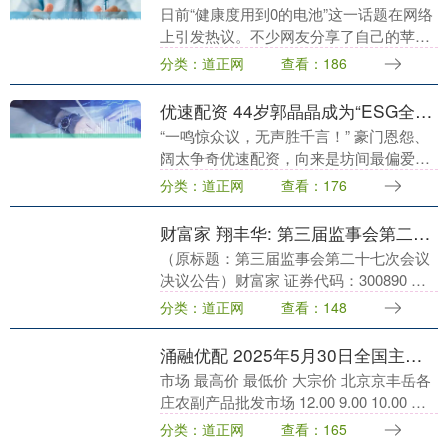
日前“健康度用到0的电池”这一话题在网络
上引发热议。不少网友分享了自己的苹果
手机电池使用体验德旺配资。 有网友表
分类：道正网
查看：186
示，自己的苹果6s最低用到13%，得手机
全程得一....
优速配资 44岁郭晶晶成为“ESG全球形象大使”，让霍启刚和霍震霆沉默了
“一鸣惊众议，无声胜千言！” 豪门恩怨、
阔太争奇优速配资，向来是坊间最偏爱的
剧本。 但是，当郭晶晶再度传来喜讯，整
分类：道正网
查看：176
个香港仿佛被投入一枚“深水炸弹”。 它溅
起的不....
财富家 翔丰华: 第三届监事会第二十七次会议决议公告内容摘要
（原标题：第三届监事会第二十七次会议
决议公告）财富家 证券代码：300890 证
券简称：翔丰华 公告编号：2025-39 债券
分类：道正网
查看：148
代码：123225 债券简称：翔丰....
涌融优配 2025年5月30日全国主要批发市场橘、柑价格行情
市场 最高价 最低价 大宗价 北京京丰岳各
庄农副产品批发市场 12.00 9.00 10.00 河
北省怀来县京西果菜批发市场有限责任公
分类：道正网
查看：165
司 -- 5.00 5.0....