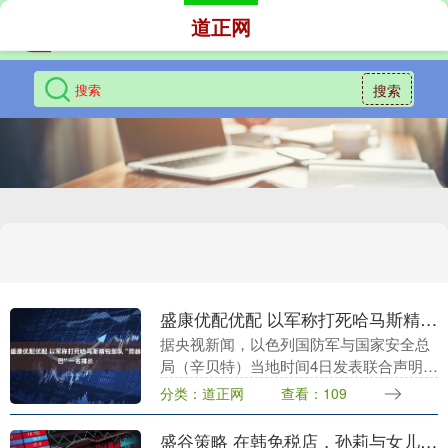
道正网
搜索
盛康优配优配 以军称打死哈马斯精锐部队“努赫巴”一名排长
据央视新闻，以色列国防军与国家安全总
局（辛贝特）当地时间4日发表联合声明，
确认以军于当天早些时候在加沙南部发动
分类：道正网
查看：109
了一次定点清除行动，打死哈马斯精锐部
队“努赫巴”的....
盛谷策略 在韩免税店，孙莉与女儿，19岁多多性感打扮，瘦腿如画_母女_亲情_母亲