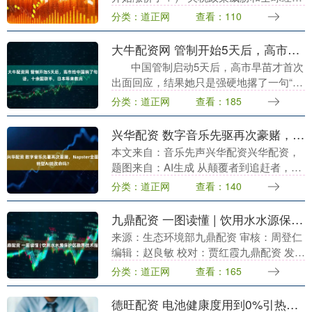
不确定性增加等影响下，爱马仕在内的奢
分类：道正网
查看：110
侈品行业增长出现放缓迹象 文｜康国亮 编
辑｜杨秀红....
大牛配资网 管制开始5天后，高市给中国捎了句话，十余国联手，日本等来救兵
中国管制启动5天后，高市早苗才首次
出面回应，结果她只是强硬地撂了一句“无
法容许”，对中国硬气十足。与此同时华盛
分类：道正网
查看：185
顿传来消息，美国财长贝森特联合十多
个....
兴华配资 数字音乐先驱再次豪赌，Napster全面转型AI能改命吗？
本文来自：音乐先声兴华配资兴华配资，
题图来自：AI生成 从颠覆者到追赶者，数
字音乐先驱Napster再次站在了命运的路
分类：道正网
查看：140
口。 1月2日，Napster突然宣布关闭....
九鼎配资 一图读懂 | 饮用水水源保护区勘界技术指南
来源：生态环境部九鼎配资 审核：周登仁
编辑：赵良敏 校对：贾红霞九鼎配资 发布
于：北京市....
分类：道正网
查看：165
德旺配资 电池健康度用到0%引热议 苹果客服回应理论上有可能