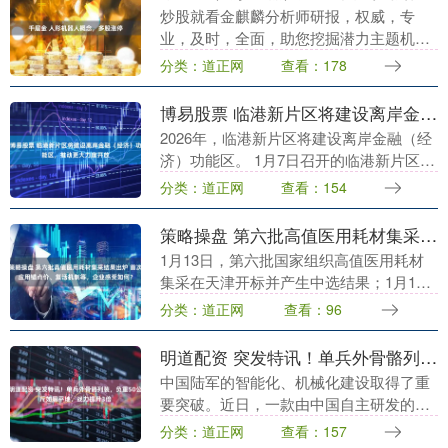
炒股就看金麒麟分析师研报，权威，专
业，及时，全面，助您挖掘潜力主题机
会！ 今日早盘，A股市场整体延续强势，
分类：道正网
查看：178
银行、石油石化等权重板块领涨，带动沪
指表现强于深市两大....
博易股票 临港新片区将建设离岸金融（经济）功能区，推动更大力度开放
2026年，临港新片区将建设离岸金融（经
济）功能区。 1月7日召开的临港新片区
2026年制度创新暨优化营商环境大会上，
分类：道正网
查看：154
上海市委常委、临港新片区党工委书记、
管委会....
策略操盘 第六批高值医用耗材集采结果出炉 首次应用锚点价、复活机制等，企业感受如何？
1月13日，第六批国家组织高值医用耗材
集采在天津开标并产生中选结果；1月14
日，国家组织高值医用耗材联合采购办公
分类：道正网
查看：96
室公示中选结果，公示期为1月14~16日。
根据....
明道配资 突发特讯！单兵外骨骼列装，负重50公斤如履平地，战力提升3倍
中国陆军的智能化、机械化建设取得了重
要突破。近日，一款由中国自主研发的单
兵外骨骼系统正式列装西藏军区某边防部
分类：道正网
查看：157
队，标志着中国单兵装备跨入了“机械化外