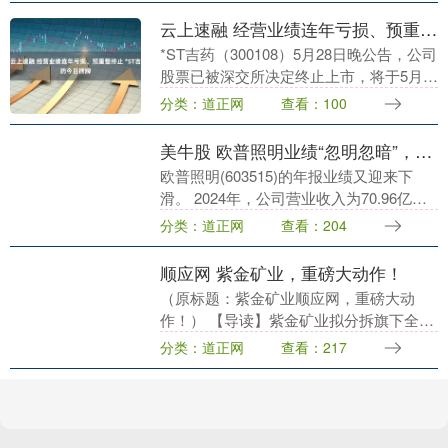
云上速融 经营业绩连年亏损、预重整终止 *ST吉药今日摘牌
*ST吉药（300108）5月28日晚公告，公司
股票已被深交所决定终止上市，将于5月
29日摘牌。此前，*ST吉药在3月26日至4
分类：道正网
查看：100
月23日期间，连续20个交易日股....
美牛股 欧普照明业绩“忽明忽暗”，产销双下滑，理财规模大增
欧普照明(603515)的年报业绩又迎来下
滑。 2024年，公司营业收入为70.96亿
元，同比下降8.96%；归母净利润为9.03
分类：道正网
查看：204
亿元，同比下降2.28%；扣非....
顺应网 紫金矿业，重磅大动作！
（原标题：紫金矿业顺应网，重磅大动
作！） 【导读】紫金矿业拟分拆旗下全资
子公司紫金黄金国际至香港联交所主板上
分类：道正网
查看：217
市 见习记者 杨晨 作为中国有色金属行业
的领军企业，....