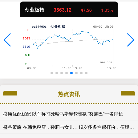
创业板指
3563.12
47.56
1.35%
热点资讯
盛康优配优配 以军称打死哈马斯精锐部队“努赫巴”一名排长
盛谷策略 在韩免税店，孙莉与女儿，19岁多多性感打扮，瘦腿如画_母女_亲情_母亲