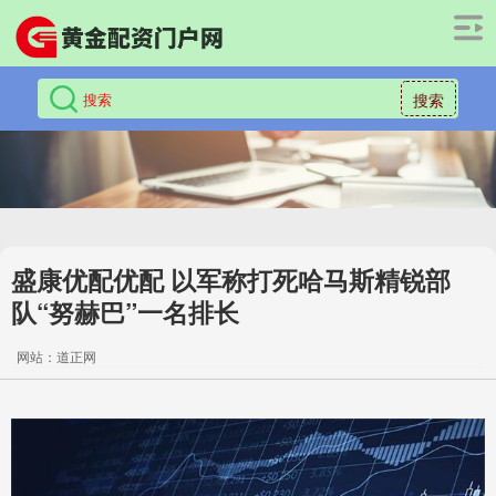
搜索
盛康优配优配 以军称打死哈马斯精锐部
队“努赫巴”一名排长
网站：道正网