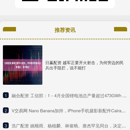
推荐资讯
日赢配资 越军正要开火射击，为何旁边的民
兵出手阻拦，说不能打
1
​融合配资 工信部：1－4月全国锂电池总产量超过473GWh 同比增长68%
2
​V交易网 Nano Banana加持，iPhone手机摄影新配件Caira亮相
3
​浩广配资 姚顺雨、杨植麟、林俊旸、唐杰罕见同台，决定中国大模型未来的天才都来了