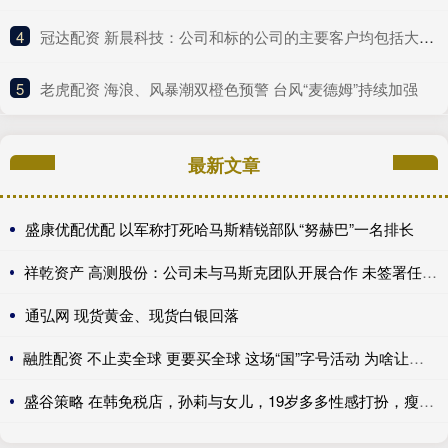
4
​冠达配资 新晨科技：公司和标的公司的主要客户均包括大型金融机构
5
​老虎配资 海浪、风暴潮双橙色预警 台风“麦德姆”持续加强
最新文章
盛康优配优配 以军称打死哈马斯精锐部队“努赫巴”一名排长
祥乾资产 高测股份：公司未与马斯克团队开展合作 未签署任何框架性协议或正式协议
通弘网 现货黄金、现货白银回落
融胜配资 不止卖全球 更要买全球 这场“国”字号活动 为啥让中外商会、企业沸腾了？｜一探
盛谷策略 在韩免税店，孙莉与女儿，19岁多多性感打扮，瘦腿如画_母女_亲情_母亲