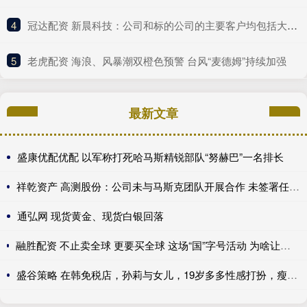
4
​冠达配资 新晨科技：公司和标的公司的主要客户均包括大型金融机构
5
​老虎配资 海浪、风暴潮双橙色预警 台风“麦德姆”持续加强
最新文章
盛康优配优配 以军称打死哈马斯精锐部队“努赫巴”一名排长
祥乾资产 高测股份：公司未与马斯克团队开展合作 未签署任何框架性协议或正式协议
通弘网 现货黄金、现货白银回落
融胜配资 不止卖全球 更要买全球 这场“国”字号活动 为啥让中外商会、企业沸腾了？｜一探
盛谷策略 在韩免税店，孙莉与女儿，19岁多多性感打扮，瘦腿如画_母女_亲情_母亲