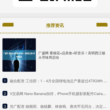
推荐资讯
广盛网 看烟花+品美食+听音乐！高明西江烟
火寻味周启动
1
​融合配资 工信部：1－4月全国锂电池总产量超过473GWh 同比增长68%
2
​V交易网 Nano Banana加持，iPhone手机摄影新配件Caira亮相
3
​浩广配资 姚顺雨、杨植麟、林俊旸、唐杰罕见同台，决定中国大模型未来的天才都来了