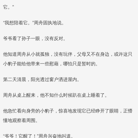
它。”
“我想陪着它。”周舟固执地说。
爷爷看了孙子一眼，没有反对。
他知道周舟从小就孤独，没有玩伴，父母又不在身边，或许这只
小豹子能给他带来一些慰藉，哪怕只是暂时的。
第二天清晨，阳光透过窗户洒进屋内。
周舟从桌上醒来，他不知什么时候趴在桌上睡着了。
他急忙看向身旁的小豹子，惊喜地发现它已经睁开了眼睛，正懵
懂地观察着周围。
“爷爷！它醒了！”周舟兴奋地叫道。