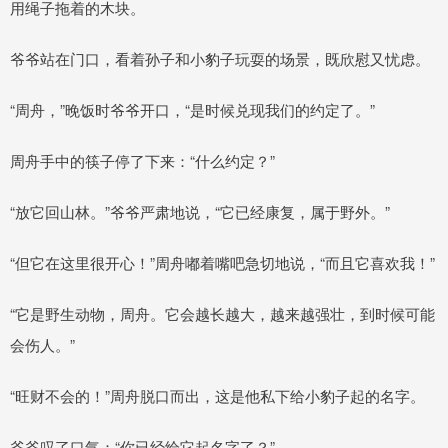
用绳子拖着的木块。
爷爷站在门口，看着孙子和小豹子玩耍的场景，既欣慰又忧虑。
“周舟，”晚饭时爷爷开口，“是时候兑现我们的约定了。”
周舟手中的筷子停了下来：“什么约定？”
“放它回山林。”爷爷严肃地说，“它已经康复，属于野外。”
“但它在这里很开心！”周舟嘟着嘴吧急切地说，“而且它喜欢我！”
“它是野生动物，周舟。它会越长越大，越来越强壮，到时候可能
会伤人。”
“旺财不会的！”周舟脱口而出，这是他私下给小豹子起的名字。
爷爷叹了口气：“你已经给它起名字了？”