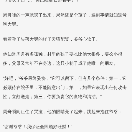
周舟哇的一声就哭了出来，果然还是个孩子，遇到事情就知道号
啕大哭。
看着孙子失落大哭的样子天猫配资，爷爷心软了。
他知道周舟有多孤独，村里的孩子要么比他大很多，要么小很
多，父母又常年不在身边，这只小豹子成了他唯一的朋友。
“好吧，”爷爷最终妥协，“它可以留下，但有几个条件：第一，它
必须待在院子里，不能随意出门；第二，如果它表现出任何攻击
性，立刻送走；第三，你要负责它的食物和清洁。”
周舟瞬间止住了哭泣，他的眼睛亮了起来，跳起来抱住爷爷：
“谢谢爷爷！我保证会照顾好旺财！”