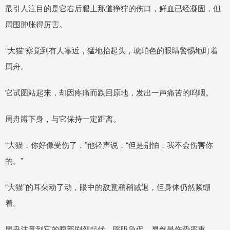
最引人注目的是它右后腿上那道狰狞的伤口，鲜血已经凝固，但
周围肿胀得厉害。
“大猫”察觉到有人靠近，猛地抬起头，琥珀色的眼睛警惕地盯着
周舟。
它试图站起来，却因疼痛而跌回原地，发出一声痛苦的呜咽。
周舟蹲下身，与它保持一定距离。
“大猫，你好像受伤了，”他轻声说，“但是别怕，我不会伤害你
的。”
“大猫”的耳朵动了动，眼中的敌意稍稍减退，但身体仍然紧绷
着。
周舟注意到它的腹部剧烈起伏，呼吸急促，显然是伤势严重。