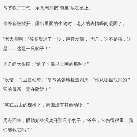
爷爷叹了口气，示意周舟把“包裹”放在桌上。
当外套被掀开，露出里面的生物时，老人的表情瞬间凝固了。
“老天爷啊！”爷爷后退了一步，声音发颤，“周舟，这不是猫，这
是……这是一只豹子！”
周舟睁大眼睛：“豹子？像书上画的那种？”
“没错，而且是幼崽。”爷爷紧张地检查四周，“你从哪里找到的？
它的母亲一定在附近！”
“就在后山的槐树下，周围没有其他动物。”
周舟回答，眼睛始终没离开那只小豹子，“爷爷，它伤得很重，我
们能救它吗？”