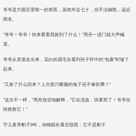
爷爷是方圆百里唯一的兽医，虽然年近七十，但手法娴熟，远近
闻名。
“爷爷！爷爷！快来看看我捡到了什么！”周舟一进门就大声喊
道。
爷爷从里屋走出来，花白的眉毛在看到孙子怀中的“包裹”时皱了
起来。
“又捡了什么回来？上次那只断腿的兔子还不够折腾？”
“这次不一样，”周舟急切地解释，“它在流血，快要死了！爷爷你
快救救它！”
守儿童养豹子9年，动物园长看后惊慌：它不是豹子