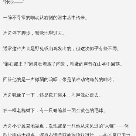
“沙沙——”
一阵不寻常的响动从右侧的灌木丛中传来。
周舟停下脚步，警觉地望过去。
通常这种声音是野兔或山鸡发出的，但这次似乎有些不同。
“谁在那里？”周舟壮着胆子问道，稚嫩的声音在山谷中回荡。
回答他的是一声微弱的呜咽，像是某种动物痛苦的呻吟。
周舟犹豫了一下，还是拨开灌木，向声源处走去。
在一棵老槐树下，有一只蜷缩着一团金黄色的毛球。
周舟小心翼翼地靠近，发现那是一只他从未见过的“大猫”——体
型比家猫大得多，浑身布满美丽的玫瑰状斑纹，一条长尾巴无力