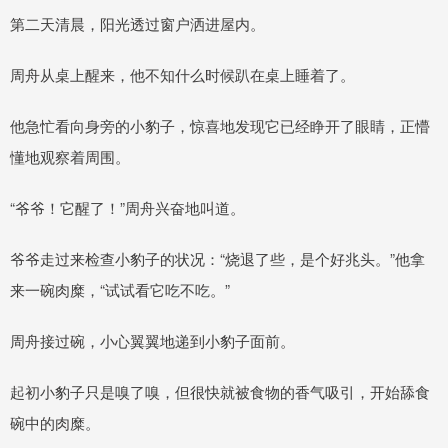
第二天清晨，阳光透过窗户洒进屋内。
周舟从桌上醒来，他不知什么时候趴在桌上睡着了。
他急忙看向身旁的小豹子，惊喜地发现它已经睁开了眼睛，正懵
懂地观察着周围。
“爷爷！它醒了！”周舟兴奋地叫道。
爷爷走过来检查小豹子的状况：“烧退了些，是个好兆头。”他拿
来一碗肉糜，“试试看它吃不吃。”
周舟接过碗，小心翼翼地递到小豹子面前。
起初小豹子只是嗅了嗅，但很快就被食物的香气吸引，开始舔食
碗中的肉糜。