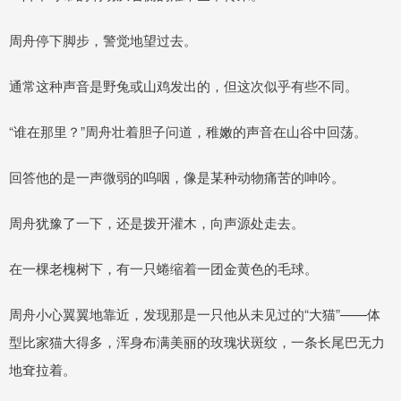
周舟停下脚步，警觉地望过去。
通常这种声音是野兔或山鸡发出的，但这次似乎有些不同。
“谁在那里？”周舟壮着胆子问道，稚嫩的声音在山谷中回荡。
回答他的是一声微弱的呜咽，像是某种动物痛苦的呻吟。
周舟犹豫了一下，还是拨开灌木，向声源处走去。
在一棵老槐树下，有一只蜷缩着一团金黄色的毛球。
周舟小心翼翼地靠近，发现那是一只他从未见过的“大猫”——体
型比家猫大得多，浑身布满美丽的玫瑰状斑纹，一条长尾巴无力
地耷拉着。