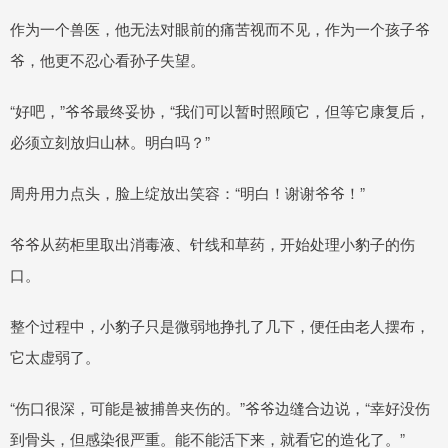
作为一个兽医，他无法对眼前的痛苦视而不见，作为一个孩子爷
爷，他更不忍心看孙子失望。
“好吧，”爷爷最终妥协，“我们可以暂时照顾它，但等它康复后，
必须立刻放归山林。明白吗？”
周舟用力点头，脸上绽放出笑容：“明白！谢谢爷爷！”
爷爷从药柜里取出消毒液、针线和草药，开始处理小豹子的伤
口。
整个过程中，小豹子只是微弱地挣扎了几下，便任由老人摆布，
它太虚弱了。
“伤口很深，可能是被捕兽夹伤的。”爷爷边缝合边说，“幸好没伤
到骨头，但感染很严重。能不能活下来，就看它的造化了。”