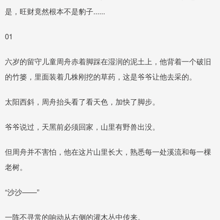
是，旺财竟然根本不是豹子......
01
六岁的留守儿童周舟赤着脚踩在湿润的泥土上，他背着一个破旧
的竹篓，里面装着几株刚挖的草药，这是爷爷让他去采的。
太阳西斜，周舟抬头看了看天色，加快了脚步。
爷爷说过，天黑前必须回家，山里有野兽出没。
但周舟并不害怕，他在这片山里长大，熟悉每一处溪流和每一棵
老树。
“沙沙——”
一阵不寻常的响动从右侧的灌木丛中传来。