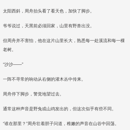
太阳西斜，周舟抬头看了看天色，加快了脚步。
爷爷说过，天黑前必须回家，山里有野兽出没。
但周舟并不害怕，他在这片山里长大，熟悉每一处溪流和每一棵
老树。
“沙沙——”
一阵不寻常的响动从右侧的灌木丛中传来。
周舟停下脚步，警觉地望过去。
通常这种声音是野兔或山鸡发出的，但这次似乎有些不同。
“谁在那里？”周舟壮着胆子问道，稚嫩的声音在山谷中回荡。