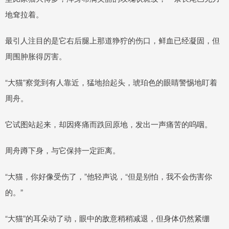
地耷拉着。
最引人注目的是它右后腿上那道狰狞的伤口，鲜血已经凝固，但
周围肿胀得厉害。
“大猫”察觉到有人靠近，猛地抬起头，琥珀色的眼睛警惕地盯着
周舟。
它试图站起来，却因疼痛而跌回原地，发出一声痛苦的呜咽。
周舟蹲下身，与它保持一定距离。
“大猫，你好像受伤了，”他轻声说，“但是别怕，我不会伤害你
的。”
“大猫”的耳朵动了动，眼中的敌意稍稍减退，但身体仍然紧绷