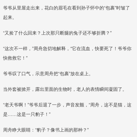
爷爷从里屋走出来，花白的眉毛在看到孙子怀中的“包裹”时皱了
起来。
“又捡了什么回来？上次那只断腿的兔子还不够折腾？”
“这次不一样，”周舟急切地解释，“它在流血，快要死了！爷爷你
快救救它！”
爷爷叹了口气，示意周舟把“包裹”放在桌上。
当外套被掀开，露出里面的生物时，老人的表情瞬间凝固了。
“老天爷啊！”爷爷后退了一步，声音发颤，“周舟，这不是猫，这
是……这是一只豹子！”
周舟睁大眼睛：“豹子？像书上画的那种？”