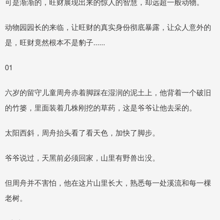
可是渐渐的，旺财展现出来的惊人的智慧，却远超一般动物。
动物园园长的来临，让旺财的真实身份彻底暴露，让众人意外的
是，旺财竟然根本不是豹子......
01
六岁的留守儿童周舟赤着脚踩在湿润的泥土上，他背着一个破旧
的竹篓，里面装着几株刚挖的草药，这是爷爷让他去采的。
太阳西斜，周舟抬头看了看天色，加快了脚步。
爷爷说过，天黑前必须回家，山里有野兽出没。
但周舟并不害怕，他在这片山里长大，熟悉每一处溪流和每一棵
老树。