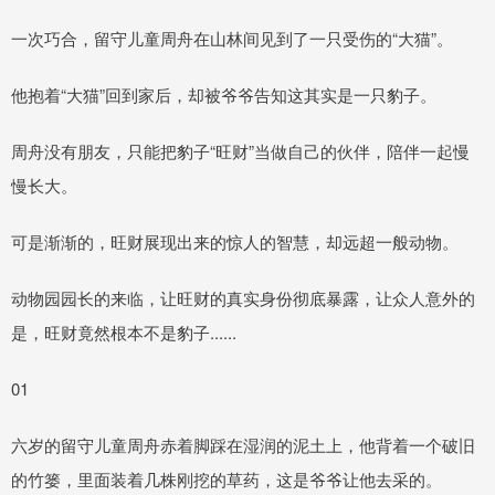
一次巧合，留守儿童周舟在山林间见到了一只受伤的“大猫”。
他抱着“大猫”回到家后，却被爷爷告知这其实是一只豹子。
周舟没有朋友，只能把豹子“旺财”当做自己的伙伴，陪伴一起慢
慢长大。
可是渐渐的，旺财展现出来的惊人的智慧，却远超一般动物。
动物园园长的来临，让旺财的真实身份彻底暴露，让众人意外的
是，旺财竟然根本不是豹子......
01
六岁的留守儿童周舟赤着脚踩在湿润的泥土上，他背着一个破旧
的竹篓，里面装着几株刚挖的草药，这是爷爷让他去采的。