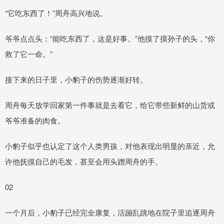
“它吃东西了！”周舟高兴地说。
爷爷点点头：“能吃东西了，这是好事。”他摸了摸孙子的头，“你
救了它一命。”
接下来的日子里，小豹子的伤势逐渐好转。
周舟每天放学回家第一件事就是去看它，给它带些新鲜的山货或
爷爷准备的肉食。
小豹子似乎也认定了这个人类男孩，对他表现出明显的亲近，允
许他抚摸自己的毛发，甚至会用头蹭周舟的手。
02
一个月后，小豹子已经完全康复，活蹦乱跳地在院子里追逐周舟