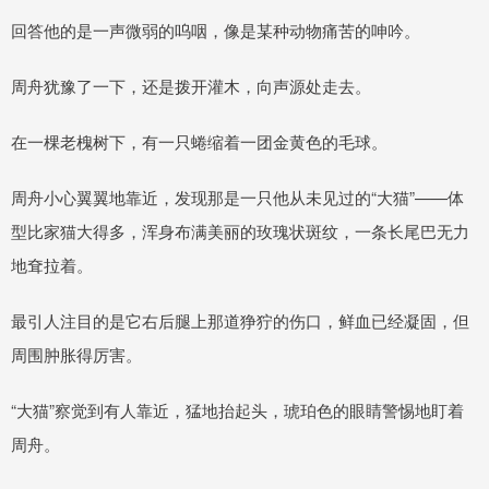
回答他的是一声微弱的呜咽，像是某种动物痛苦的呻吟。
周舟犹豫了一下，还是拨开灌木，向声源处走去。
在一棵老槐树下，有一只蜷缩着一团金黄色的毛球。
周舟小心翼翼地靠近，发现那是一只他从未见过的“大猫”——体
型比家猫大得多，浑身布满美丽的玫瑰状斑纹，一条长尾巴无力
地耷拉着。
最引人注目的是它右后腿上那道狰狞的伤口，鲜血已经凝固，但
周围肿胀得厉害。
“大猫”察觉到有人靠近，猛地抬起头，琥珀色的眼睛警惕地盯着
周舟。