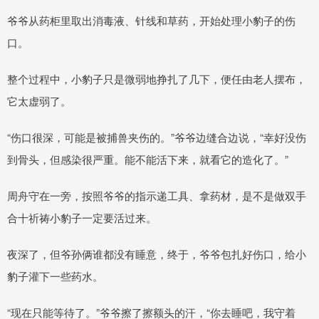
爷爷从药柜里取出消毒液、针线和草药，开始处理小豹子的伤
口。
整个过程中，小豹子只是微弱地挣扎了几下，便任由老人摆布，
它太虚弱了。
“伤口很深，可能是被捕兽夹伤的。”爷爷边缝合边说，“幸好没伤
到骨头，但感染很严重。能不能活下来，就看它的造化了。”
周舟守在一旁，按照爷爷的指示递工具、拿药材，是不是做双手
合十祈祷小豹子一定要活过来。
夜深了，但爷孙俩谁都没有睡意，终于，爷爷包扎好伤口，给小
豹子灌下一些药水。
“现在只能等待了。”爷爷擦了擦额头的汗，“你去睡吧，我守着