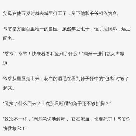
父母在他五岁时就去城里打工了，留下他和爷爷相依为命。
爷爷是方圆百里唯一的兽医，虽然年近七十，但手法娴熟，远近
闻名。
“爷爷！爷爷！快来看看我捡到了什么！”周舟一进门就大声喊
道。
爷爷从里屋走出来，花白的眉毛在看到孙子怀中的“包裹”时皱了
起来。
“又捡了什么回来？上次那只断腿的兔子还不够折腾？”
“这次不一样，”周舟急切地解释，“它在流血，快要死了！爷爷你
快救救它！”